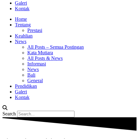
Galeri
Kontak
Home
Tentang
Prestasi
Keahlian
News
All Posts – Semua Postingan
Kata Mutiara
All Posts & News
Informasi
News
Bali
General
Pendidikan
Galeri
Kontak
Search