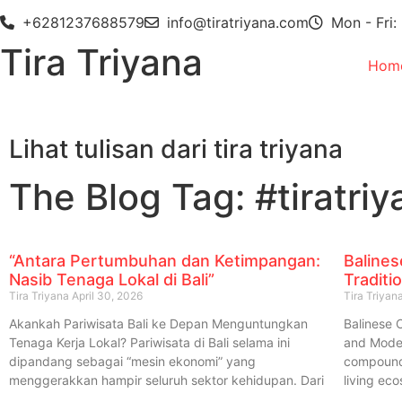
+6281237688579
info@tiratriyana.com
Mon - Fri:
Tira Triyana
Hom
Lihat tulisan dari tira triyana
The Blog Tag: #tiratriy
“Antara Pertumbuhan dan Ketimpangan:
Baline
Nasib Tenaga Lokal di Bali”
Traditi
Tira Triyana
April 30, 2026
Tira Triyan
Akankah Pariwisata Bali ke Depan Menguntungkan
Balinese 
Tenaga Kerja Lokal? Pariwisata di Bali selama ini
and Moder
dipandang sebagai “mesin ekonomi” yang
compound 
menggerakkan hampir seluruh sektor kehidupan. Dari
living ec