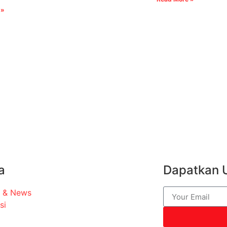
 »
a
Dapatkan 
t & News
si