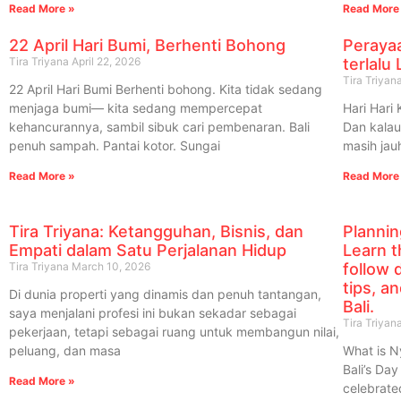
Read More »
Read More
22 April Hari Bumi, Berhenti Bohong
Perayaa
Tira Triyana
April 22, 2026
terlalu
Tira Triyan
22 April Hari Bumi Berhenti bohong. Kita tidak sedang
menjaga bumi— kita sedang mempercepat
Hari Hari
kehancurannya, sambil sibuk cari pembenaran. Bali
Dan kalau 
penuh sampah. Pantai kotor. Sungai
masih jauh
Read More »
Read More
Tira Triyana: Ketangguhan, Bisnis, dan
Plannin
Empati dalam Satu Perjalanan Hidup
Learn t
Tira Triyana
March 10, 2026
follow 
tips, a
Di dunia properti yang dinamis dan penuh tantangan,
Bali.
saya menjalani profesi ini bukan sekadar sebagai
Tira Triyan
pekerjaan, tetapi sebagai ruang untuk membangun nilai,
peluang, dan masa
What is N
Bali’s Day
Read More »
celebrate