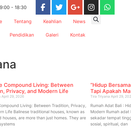
 9:00 - 18:30
e
Tentang
Keahlian
News
Pendidikan
Galeri
Kontak
ana
se Compound Living: Between
“Hidup Bersama
on, Privacy, and Modern Life
Tapi Apakah Mas
a
April 29, 2026
Tira Triyana
April 29, 20
Compound Living: Between Tradition, Privacy,
Rumah Adat Bali : Hi
n Life Balinese traditional houses, known as
Modern Rumah adat 
houses, are more than just homes. They are
sekadar tempat tingg
osystems
sosial, spiritual, dan