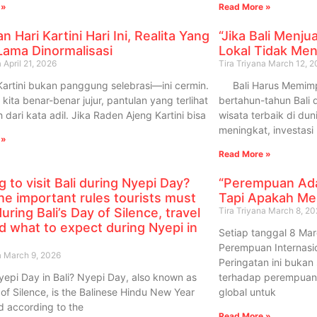
 »
Read More »
n Hari Kartini Hari Ini, Realita Yang
“Jika Bali Menj
 Lama Dinormalisasi
Lokal Tidak Men
a
April 21, 2026
Tira Triyana
March 12, 2
 Kartini bukan panggung selebrasi—ini cermin.
Bali Harus Memimpin
kita benar-benar jujur, pantulan yang terlihat
bertahun-tahun Bali d
 dari kata adil. Jika Raden Ajeng Kartini bisa
wisata terbaik di du
meningkat, investasi 
 »
Read More »
g to visit Bali during Nyepi Day?
“Perempuan Adal
he important rules tourists must
Tapi Apakah Me
during Bali’s Day of Silence, travel
Tira Triyana
March 8, 20
nd what to expect during Nyepi in
Setiap tanggal 8 Mar
Perempuan Internasio
a
March 9, 2026
Peringatan ini buka
yepi Day in Bali? Nyepi Day, also known as
terhadap perempuan
 of Silence, is the Balinese Hindu New Year
global untuk
d according to the
Read More »