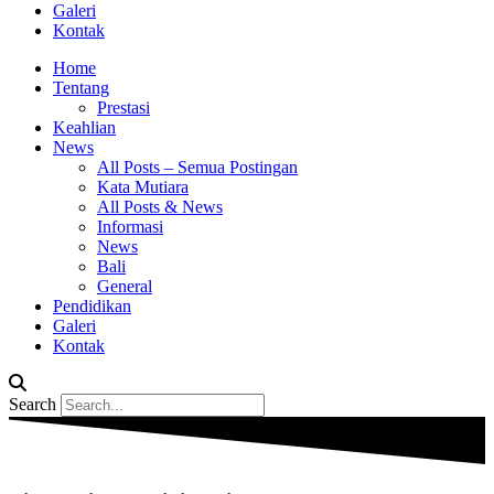
Galeri
Kontak
Home
Tentang
Prestasi
Keahlian
News
All Posts – Semua Postingan
Kata Mutiara
All Posts & News
Informasi
News
Bali
General
Pendidikan
Galeri
Kontak
Search