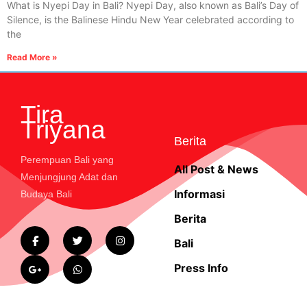
What is Nyepi Day in Bali? Nyepi Day, also known as Bali’s Day of
Silence, is the Balinese Hindu New Year celebrated according to
the
Read More »
Tira
Triyana
Berita
Perempuan Bali yang
All Post & News
Menjungjung Adat dan
Informasi
Budaya Bali
Berita
Bali
Press Info