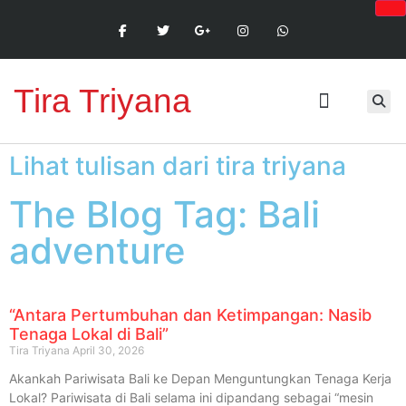
Tira Triyana
Lihat tulisan dari tira triyana
The Blog Tag: Bali
adventure
“Antara Pertumbuhan dan Ketimpangan: Nasib
Tenaga Lokal di Bali”
Tira Triyana
April 30, 2026
Akankah Pariwisata Bali ke Depan Menguntungkan Tenaga Kerja
Lokal? Pariwisata di Bali selama ini dipandang sebagai “mesin