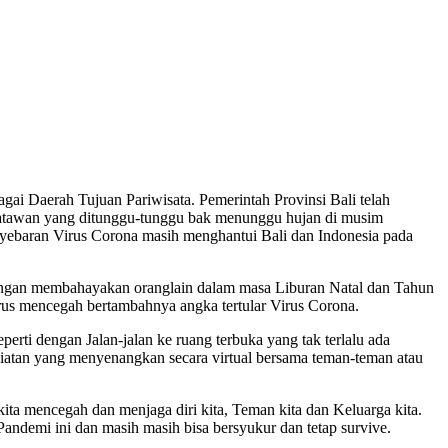
gai Daerah Tujuan Pariwisata. Pemerintah Provinsi Bali telah
atawan yang ditunggu-tunggu bak menunggu hujan di musim
ebaran Virus Corona masih menghantui Bali dan Indonesia pada
 jangan membahayakan oranglain dalam masa Liburan Natal dan Tahun
us mencegah bertambahnya angka tertular Virus Corona.
erti dengan Jalan-jalan ke ruang terbuka yang tak terlalu ada
giatan yang menyenangkan secara virtual bersama teman-teman atau
 kita mencegah dan menjaga diri kita, Teman kita dan Keluarga kita.
Pandemi ini dan masih masih bisa bersyukur dan tetap survive.