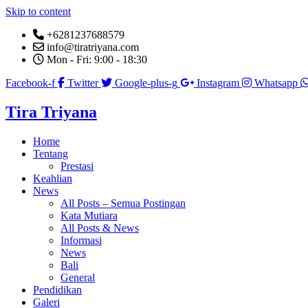
Skip to content
+6281237688579
info@tiratriyana.com
Mon - Fri: 9:00 - 18:30
Facebook-f
Twitter
Google-plus-g
Instagram
Whatsapp
Tira Triyana
Home
Tentang
Prestasi
Keahlian
News
All Posts – Semua Postingan
Kata Mutiara
All Posts & News
Informasi
News
Bali
General
Pendidikan
Galeri