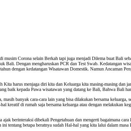
i musim Corona selain Berkah tapi juga menjadi Dilema buat Bali seba
asuk Bali. Dengan mengharuskan PCR dan Test Swab. Kedatangan wis
r tahun dengan kedatangan Wisatawan Domestik. Namun Ancaman Peny
h Kita harus menjaga diri kita dan Keluarga kita masing-masing dan
ang baik kepada Pawa wisatawan yang datang ke Bali, Bahwa Bali har
 masih banyak cara-cara lain yang bisa dilakukan bersama keluarga, sep
hal kreatif di rumah saja bersama keluarga atau dengan melakukan ke
kita ajak berinteraksi dibekali Pengetahuan dan mengerti bagaimana cara
 ini tentang betapa beratnya sudah Hal-hal yang kita lalui dalam masa 