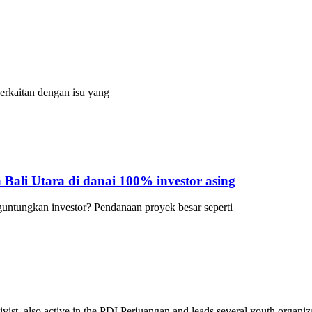
berkaitan dengan isu yang
ali Utara di danai 100% investor asing
ntungkan investor? Pendanaan proyek besar seperti
tivist, also active in the PDI Perjuangan and leads several youth orga