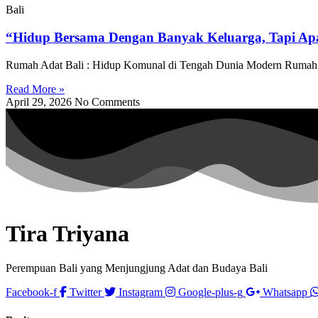
Bali
“Hidup Bersama Dengan Banyak Keluarga, Tapi Ap
Rumah Adat Bali : Hidup Komunal di Tengah Dunia Modern Rumah adat
Read More »
April 29, 2026
No Comments
Tira Triyana
Perempuan Bali yang Menjungjung Adat dan Budaya Bali
Facebook-f
Twitter
Instagram
Google-plus-g
Whatsapp