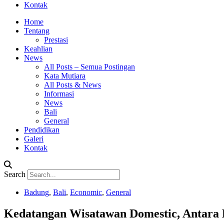
Kontak
Home
Tentang
Prestasi
Keahlian
News
All Posts – Semua Postingan
Kata Mutiara
All Posts & News
Informasi
News
Bali
General
Pendidikan
Galeri
Kontak
Search
Badung
,
Bali
,
Economic
,
General
Kedatangan Wisatawan Domestic, Antara