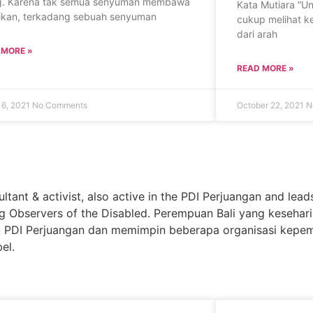
g. Karena tak semua senyuman membawa
Kata Mutiara “U
ikan, terkadang sebuah senyuman
cukup melihat k
dari arah
 MORE »
READ MORE »
16, 2021
No Comments
October 22, 2021
N
ultant & activist, also active in the PDI Perjuangan and lead
g Observers of the Disabled. Perempuan Bali yang kesehari
yaitu PDI Perjuangan dan memimpin beberapa organisasi kep
el.