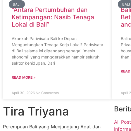
BALI
BALI
“Antara Pertumbuhan dan
Bal
Ketimpangan: Nasib Tenaga
Bet
Lokal di Bali”
and
Akankah Pariwisata Bali ke Depan
Balin
Menguntungkan Tenaga Kerja Lokal? Pariwisata
Priva
di Bali selama ini dipandang sebagai “mesin
hous
ekonomi” yang menggerakkan hampir seluruh
than 
sektor kehidupan. Dari
READ
READ MORE »
April 30, 2026
No Comments
April 
Tira Triyana
Berit
All Pos
Perempuan Bali yang Menjungjung Adat dan
Informa