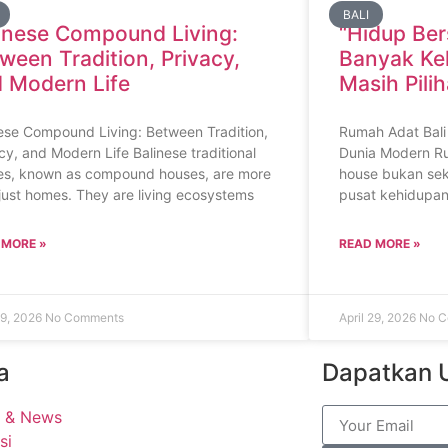
BALI
inese Compound Living:
“Hidup Be
ween Tradition, Privacy,
Banyak Kel
 Modern Life
Masih Pili
ese Compound Living: Between Tradition,
Rumah Adat Bali
cy, and Modern Life Balinese traditional
Dunia Modern R
es, known as compound houses, are more
house bukan sek
just homes. They are living ecosystems
pusat kehidupan s
 MORE »
READ MORE »
29, 2026
No Comments
April 29, 2026
No C
a
Dapatkan 
t & News
si