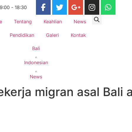
 9:00 - 18:30
e
Tentang
Keahlian
News
Pendidikan
Galeri
Kontak
Bali
,
Indonesian
,
News
kerja migran asal Bali 