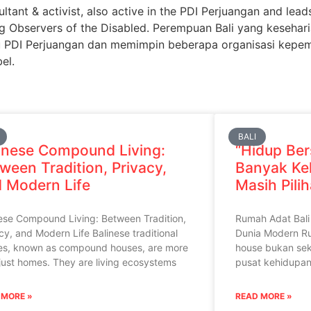
ultant & activist, also active in the PDI Perjuangan and lead
g Observers of the Disabled. Perempuan Bali yang kesehari
yaitu PDI Perjuangan dan memimpin beberapa organisasi kep
el.
BALI
inese Compound Living:
“Hidup Be
ween Tradition, Privacy,
Banyak Kel
 Modern Life
Masih Pili
ese Compound Living: Between Tradition,
Rumah Adat Bali
cy, and Modern Life Balinese traditional
Dunia Modern R
es, known as compound houses, are more
house bukan sek
just homes. They are living ecosystems
pusat kehidupan s
 MORE »
READ MORE »