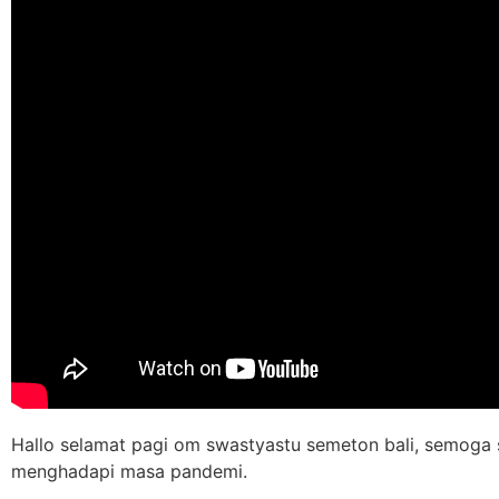
Hallo selamat pagi om swastyastu semeton bali, semoga s
menghadapi masa pandemi.