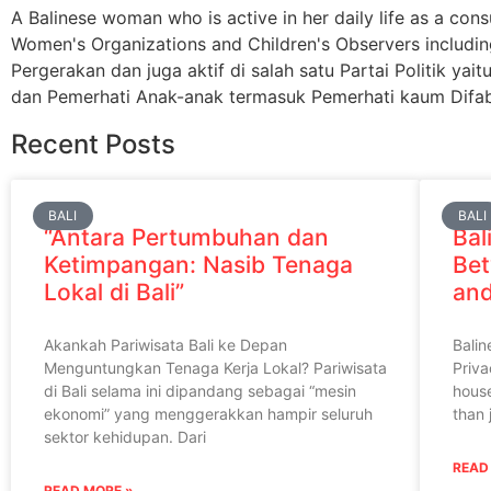
A Balinese woman who is active in her daily life as a cons
Women's Organizations and Children's Observers includin
Pergerakan dan juga aktif di salah satu Partai Politik 
dan Pemerhati Anak-anak termasuk Pemerhati kaum Difab
Recent Posts
BALI
BALI
“Antara Pertumbuhan dan
Bal
Ketimpangan: Nasib Tenaga
Bet
Lokal di Bali”
and
Akankah Pariwisata Bali ke Depan
Balin
Menguntungkan Tenaga Kerja Lokal? Pariwisata
Priva
di Bali selama ini dipandang sebagai “mesin
hous
ekonomi” yang menggerakkan hampir seluruh
than 
sektor kehidupan. Dari
READ
READ MORE »