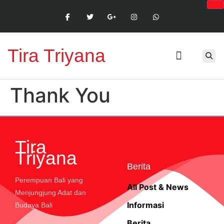
Tira Triyana
Thank You
Tira
Triyana
Berita
Perempuan Bali yang
All Post & News
Menjungjung Adat dan
Informasi
Budaya Bali
Berita