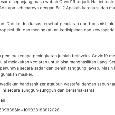
besar disepanjang masa wabah Covid19 terjadi. Hal ini tentu
 Ada apa sebenarnya dengan Bali? Apakah karena sudah mul
.
n. Dari ke dua kasus tersebut penularan dari transmisi loka
ropeksi diri dan meningkatkan kedisiplinan dan kewaspad
u pemicu kenapa peningkatan jumlah terinveksi Covid19 men
ai melakukan kegiatan untuk bisa menghasilkan uang. Se
penuhnya secara sadar dan penuh tanggung jawab. Masih 
ggunakan masker.
yediakan handsanitizer ataupun wastafel dengan sabun ta
9 ini secara sungguh-sungguh dan bersama-sama.
ali
411609838&id=109928183812028