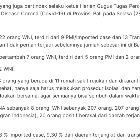
a yang juga bertindak selaku ketua Harian Gugus Tugas Pe
sease Corona (Covid-19) di Provinsi Bali pada Selasa (28
 22 orang WNI, terdiri dari 9 PMI/imported case dan 13 Tran
an tidak pernah terjadi sebelumnya jumlah sebesar ini di Bal
bertambah 7 orang WNI, terdiri dari 5 orang PMI dan 2 or
2 WNI)
3 orang yang berada di 11 rumah sakit rujukan dan dikaran
k/sehat, hanya saja harus melakukan prosedur isolasi dan h
a doakan bersama, agar semuanya bisa sembuh dalam waktu
WNA sebanyak 8 orang, WNI sebanyak 207 orang. 207 orang Wni
gran Indonesia), 20 orang positif berasal dari daerah terj
8 % imported case, 9,30 % dari daerah terjangkit dan transm