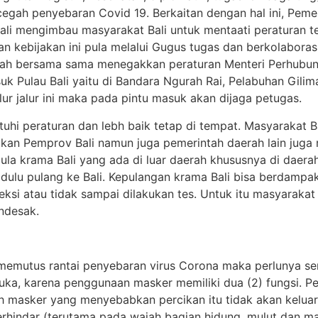
egah penyebaran Covid 19. Berkaitan dengan hal ini, Pemeri
li mengimbau masyarakat Bali untuk mentaati peraturan te
n kebijakan ini pula melalui Gugus tugas dan berkolabora
erah bersama sama menegakkan peraturan Menteri Perhubu
k Pulau Bali yaitu di Bandara Ngurah Rai, Pelabuhan Gili
lur jalur ini maka pada pintu masuk akan dijaga petugas.
hi peraturan dan lebh baik tetap di tempat. Masyarakat Ba
kan Pemprov Bali namun juga pemerintah daerah lain juga
 pula krama Bali yang ada di luar daerah khususnya di dae
ulu pulang ke Bali. Kepulangan krama Bali bisa berdampak
feksi atau tidak sampai dilakukan tes. Untuk itu masyarakat 
ndesak.
 memutus rantai penyebaran virus Corona maka perlunya s
ka, karena penggunaan masker memiliki dua (2) fungsi. Pe
eh masker yang menyebabkan percikan itu tidak akan keluar
hindar (terutama pada wajah bagian hidung, mulut dan mat