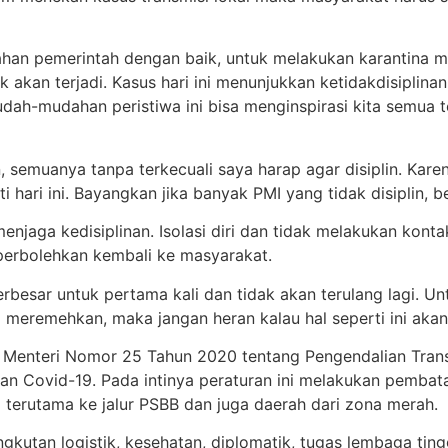
han pemerintah dengan baik, untuk melakukan karantina ma
k akan terjadi. Kasus hari ini menunjukkan ketidakdisiplin
ah-mudahan peristiwa ini bisa menginspirasi kita semua te
semuanya tanpa terkecuali saya harap agar disiplin. Karen
ti hari ini. Bayangkan jika banyak PMI yang tidak disiplin, 
menjaga kedisiplinan. Isolasi diri dan tidak melakukan kont
diperbolehkan kembali ke masyarakat.
terbesar untuk pertama kali dan tidak akan terulang lagi. U
 meremehkan, maka jangan heran kalau hal seperti ini akan
n Menteri Nomor 25 Tahun 2020 tentang Pengendalian Tra
aran Covid-19. Pada intinya peraturan ini melakukan pemba
pi terutama ke jalur PSBB dan juga daerah dari zona merah.
gkutan logistik, kesehatan, diplomatik, tugas lembaga tin