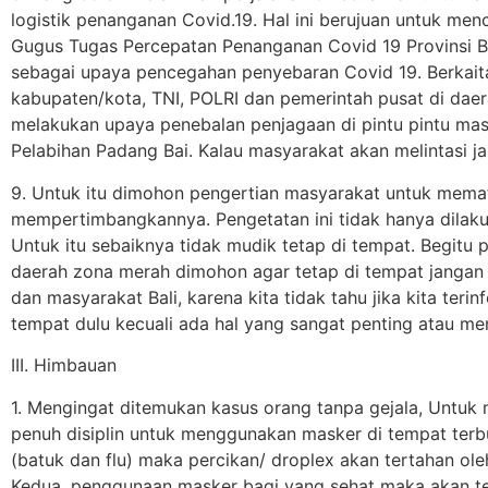
logistik penanganan Covid.19. Hal ini berujuan untuk menc
Gugus Tugas Percepatan Penanganan Covid 19 Provinsi Ba
sebagai upaya pencegahan penyebaran Covid 19. Berkaita
kabupaten/kota, TNI, POLRI dan pemerintah pusat di da
melakukan upaya penebalan penjagaan di pintu pintu masu
Pelabihan Padang Bai. Kalau masyarakat akan melintasi ja
9. Untuk itu dimohon pengertian masyarakat untuk mematu
mempertimbangkannya. Pengetatan ini tidak hanya dilaku
Untuk itu sebaiknya tidak mudik tetap di tempat. Begitu
daerah zona merah dimohon agar tetap di tempat jangan d
dan masyarakat Bali, karena kita tidak tahu jika kita terin
tempat dulu kecuali ada hal yang sangat penting atau me
III. Himbauan
1. Mengingat ditemukan kasus orang tanpa gejala, Untuk
penuh disiplin untuk menggunakan masker di tempat terbu
(batuk dan flu) maka percikan/ droplex akan tertahan ol
Kedua, penggunaan masker bagi yang sehat maka akan ter