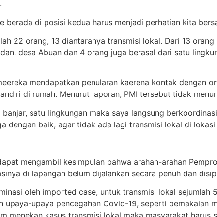
.
e berada di posisi kedua harus menjadi perhatian kita bers
lah 22 orang, 13 diantaranya transmisi lokal. Dari 13 orang 
kadan, desa Abuan dan 4 orang juga berasal dari satu lingk
 meereka mendapatkan penularan kaerena kontak dengan ora
ndiri di rumah. Menurut laporan, PMI tersebut tidak menun
 banjar, satu lingkungan maka saya langsung berkoordinas
engan baik, agar tidak ada lagi transmisi lokal di lokasi 
ita dapat mengambil kesimpulan bahwa arahan-arahan Pempr
asinya di lapangan belum dijalankan secara penuh dan disipl
minasi oleh imported case, untuk transmisi lokal sejumlah 5
n upaya-upaya pencegahan Covid-19, seperti pemakaian m
dalam menekan kasus transmisi lokal maka masyarakat harus 