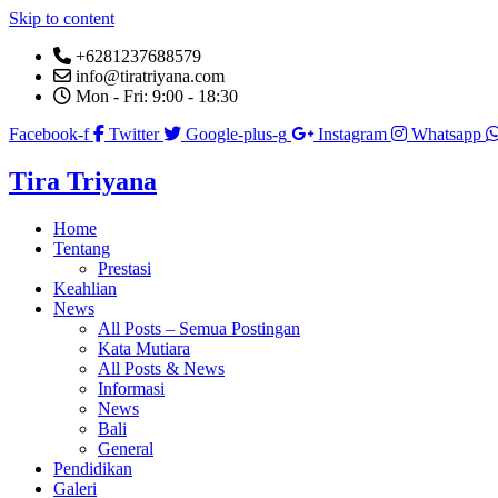
Skip to content
+6281237688579
info@tiratriyana.com
Mon - Fri: 9:00 - 18:30
Facebook-f
Twitter
Google-plus-g
Instagram
Whatsapp
Tira Triyana
Home
Tentang
Prestasi
Keahlian
News
All Posts – Semua Postingan
Kata Mutiara
All Posts & News
Informasi
News
Bali
General
Pendidikan
Galeri