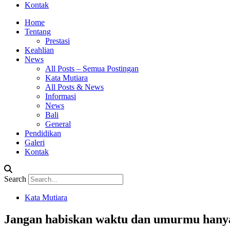
Kontak
Home
Tentang
Prestasi
Keahlian
News
All Posts – Semua Postingan
Kata Mutiara
All Posts & News
Informasi
News
Bali
General
Pendidikan
Galeri
Kontak
Search
Kata Mutiara
Jangan habiskan waktu dan umurmu hanya