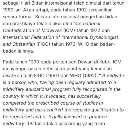
sebagai Hari Bidan Internaisonal telah dimulai dari tahun
1980-an. Akan tetapi, pada tahun 1992 seresmikan
secara formal. Secara Internasional pengertian bidan
dan praktiknya telah diakui oleh
International
Confederation of Midwives
(ICM) tahun 1972 dan
International Federation of International Gynecologist
and Obstetrian
(FIGO) tahun 1973, WHO dan badan-
badan lainnya.
Pada tahun 1990 pada pertemuan Dewan di Kobe, ICM
menyempurnakan definisi tersebut yang kemudian
disahkan oleh FIGO (1991) dan WHO (1992), “
A midwife
is a person who, having been regulary admitted to a
midwifery educational program fully recognized in the
country in which it is located, has succesfully
completed the prescribed course of studies in
midwifery and has acquired the requiste qualification to
be registered and or legally licensed to practice
midwifery”
(Bidan adalah seseorang yang telah