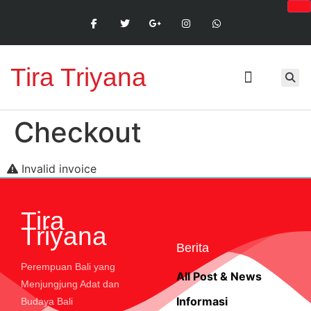
Tira Triyana
Checkout
Invalid invoice
Tira
Triyana
Berita
Perempuan Bali yang
All Post & News
Menjungjung Adat dan
Informasi
Budaya Bali