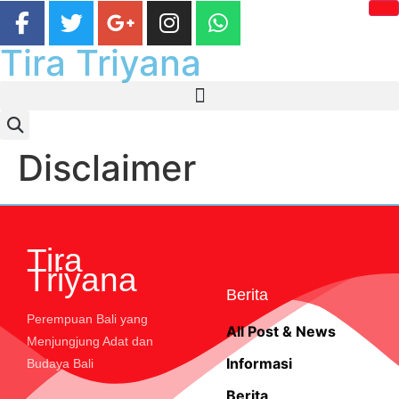
Tira Triyana
Disclaimer
Tira
Triyana
Berita
Perempuan Bali yang
All Post & News
Menjungjung Adat dan
Informasi
Budaya Bali
Berita